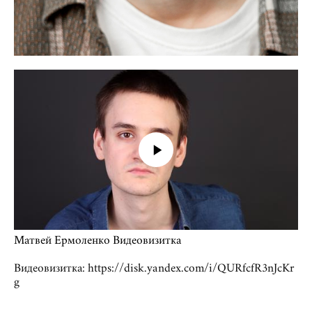
Матвей Ермоленко Видеовизитка
Видеовизитка: https://disk.yandex.com/i/QURfcfR3nJcKr
g